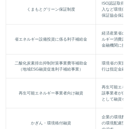
ISO認証取得
くまもとグリーン保証制度
入など環境保
保証協会保証
経済産業省の
省エネルギー設備投資に係る利子補給金
ルギー消費原
金融機関に採
二酸化炭素排出抑制対策事業費等補助金
環境省の実施
（地域ESG融資促進利子補給事業）
行は指定金融
再生可能エネ
再生可能エネルギー事業者向け融資
該事業者が保
として融資を
企業の環境配
かぎん・環境格付融資
の環境配慮型
のです。