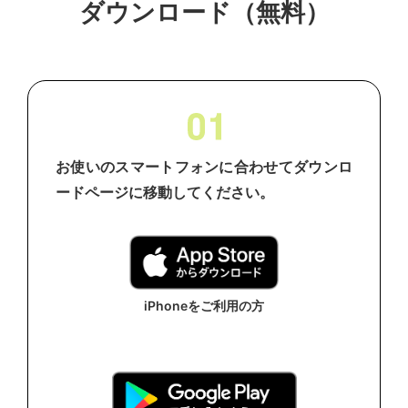
ダウンロード（無料）
利用規約
個人情報保護方針
プライバシーポリシー
お使いのスマートフォンに合わせてダウンロ
利用者情報の外部送信について
ードページに移動してください。
iPhoneをご利用の方
※Android、Google Pay、Google Play および Google Play ロゴは、Google LLC の商
標です。
※｢iPhone」「App Store」「iTunes」は、米国およびその他の国々で登録されたApple
Inc.の商標または登録商標です。